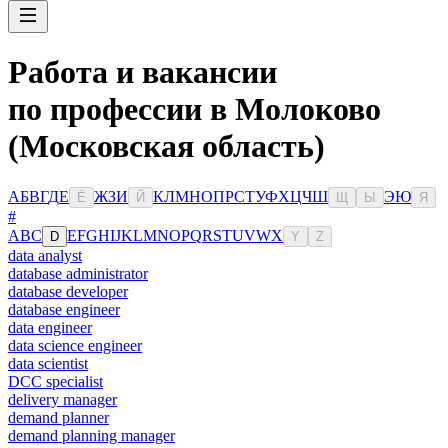
Работа и вакансии
по профессии в Молоково
(Московская область)
А
Б
В
Г
Д
Е
Ж
З
И
К
Л
М
Н
О
П
Р
С
Т
У
Ф
Х
Ц
Ч
Ш
Э
Ю
Ё
Й
Щ
Ы
Я
#
A
B
C
E
F
G
H
I
J
K
L
M
N
O
P
Q
R
S
T
U
V
W
X
D
Y
Z
data analyst
database administrator
database developer
database engineer
data engineer
data science engineer
data scientist
DCC specialist
delivery manager
demand planner
demand planning manager