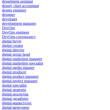
department assistant
deputy chief accountant
design engineer
designer
developer
development manager
DevOps
DevOps engineer
DevOps-специалист
digital buyer
digital creator
digital director
digital group head
digital marketing manager
digital marketing specialist
digital media planner
digital producer
digital product manager
digital project manager
digital specialist
digital strategist
digital-аналитик
digital-дизайнер
digital-маркетолог
digital-менеджер